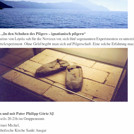
. „In den Schuhen des Pilgers – ignatianisch pilgern“
atius von Loyola sah für die Novizen vor, sich fünf so­ge­nannten Ex­peri­menten zu unter
telexperi­ment. Ohne Geld begibt man sich auf Pilgerschaft. Eine solche Erfahrung macht
n und mit Pater Philipp Görtz SJ
weils 20-21h im Gruppenraum
iner Michel,
tholische Kirche Sankt Ansgar