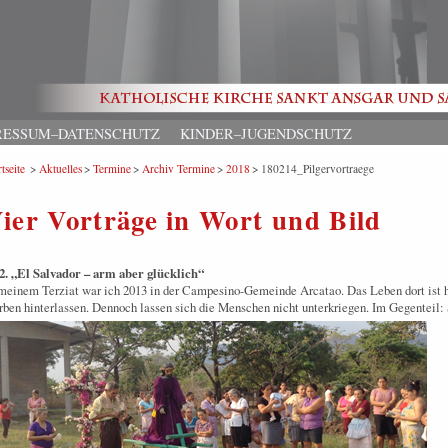
RESSUM–DATENSCHUTZ
KINDER–JUGENDSCHUTZ
tseite
Aktuelles
Termine
Archiv Termine
2018
180214_Pilgervortraege
ier Vorträge in Wort und Bild
2. „El Salvador – arm aber glücklich“
meinem Terziat war ich 2013 in der Campesino-Gemeinde Arcatao. Das Leben dort ist h
ben hinterlassen. Dennoch lassen sich die Menschen nicht unterkriegen. Im Gegenteil: