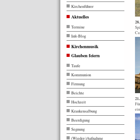
Kirchenführer
Aktuelles
28
Termine
Spä
Cam
Info Blog
Kirchenmusik
Glauben feiern
Taufe
Kommunion
Firmung
Beichte
21.
Hochzeit
Für
ein
Krankensalbung
Beerdigung
Segnung
(Wieder-)Aufnahme