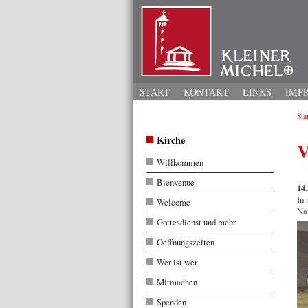
START
KONTAKT
LINKS
IMP
Star
Kirche
V
Willkommen
Bienvenue
14.
In 
Welcome
Nar
Gottesdienst und mehr
Oeffnungszeiten
Wer ist wer
Mitmachen
Spenden