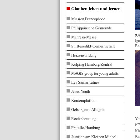
Glauben leben und lernen
Mission Francophone
Philippinische Gemeinde
9.4
Manresa-Messe
Ign
Bet
St. Benedikt-Gemeinschaft
Herzensbildung
Kolping Hamburg Zentral
MAGIS group for young adults
Les Samaritaines
Jesus Youth
Kontemplation
Gebetsgem. Allegria
Rechtsberatung
Vo
je
Fratello-Hamburg
Kle
Ka
Jesuiten am Kleinen Michel