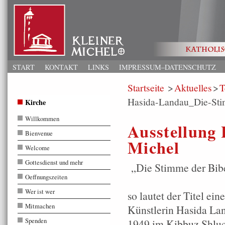
START
KONTAKT
LINKS
IMPRESSUM–DATENSCHUTZ
Startseite
Aktuelles
T
Hasida-Landau_Die-Sti
Kirche
Willkommen
Ausstellung
Bienvenue
Michel
Welcome
Gottesdienst und mehr
„Die Stimme der Bibe
Oeffnungszeiten
Wer ist wer
so lautet der Titel ein
Mitmachen
Künstlerin Hasida Lan
Spenden
1949 im Kibbuz Shluc