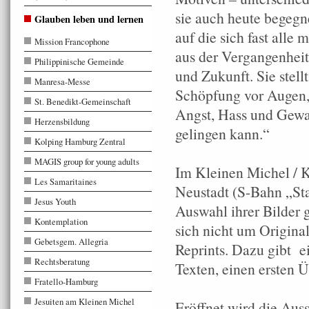
sie auch heute begegn
Glauben leben und lernen
auf die sich fast alle
Mission Francophone
aus der Vergangenheit
Philippinische Gemeinde
und Zukunft. Sie stell
Manresa-Messe
Schöpfung vor Augen, 
St. Benedikt-Gemeinschaft
Angst, Hass und Gewa
Herzensbildung
gelingen kann.“
Kolping Hamburg Zentral
MAGIS group for young adults
Im Kleinen Michel / 
Les Samaritaines
Neustadt (S-Bahn „St
Jesus Youth
Auswahl ihrer Bilder g
Kontemplation
sich nicht um Origina
Gebetsgem. Allegria
Reprints. Dazu gibt ei
Rechtsberatung
Texten, einen ersten 
Fratello-Hamburg
Jesuiten am Kleinen Michel
Eröffnet wird die Aus