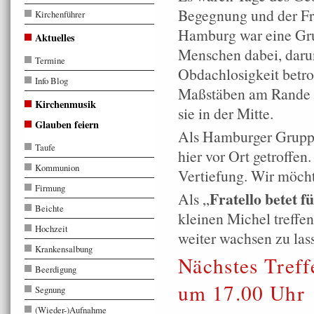
Begegnung und der Fr
Kirchenführer
Hamburg war eine Gr
Aktuelles
Menschen dabei, darun
Termine
Obdachlosigkeit betro
Info Blog
Maßstäben am Rande d
Kirchenmusik
sie in der Mitte.
Glauben feiern
Als Hamburger Gruppe
Taufe
hier vor Ort getroffe
Kommunion
Vertiefung. Wir möcht
Firmung
Fratello betet 
Als „
Beichte
kleinen Michel treffe
Hochzeit
weiter wachsen zu las
Krankensalbung
Nächstes Tref
Beerdigung
um 17.00 Uhr
Segnung
(Wieder-)Aufnahme