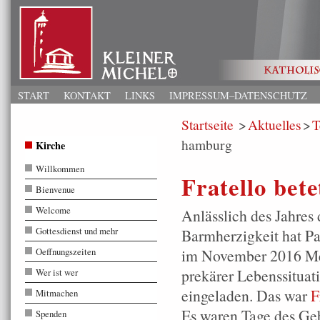
START
KONTAKT
LINKS
IMPRESSUM–DATENSCHUTZ
Startseite
Aktuelles
T
hamburg
Kirche
Willkommen
Fratello bet
Bienvenue
Welcome
Anlässlich des Jahres 
Gottesdienst und mehr
Barmherzigkeit hat Pa
Oeffnungszeiten
im November 2016 Me
prekärer Lebenssitua
Wer ist wer
eingeladen. Das war
F
Mitmachen
Es waren Tage des Geb
Spenden