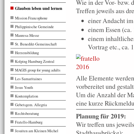
Wie in der Vor- bzw. d
Glauben leben und lernen
Treffen jeweils aus d
Mission Francophone
einer Andacht im
Philippinische Gemeinde
einem Essen (ca. 
Manresa-Messe
einem inhaltlich
St. Benedikt-Gemeinschaft
Vortrag etc., ca. 
Herzensbildung
Kolping Hamburg Zentral
MAGIS group for young adults
Alle Elemente werden
Les Samaritaines
vorbereitet und gestalt
Jesus Youth
Um die Anzahl der Mah
Kontemplation
eine kurze Rückmeldu
Gebetsgem. Allegria
Rechtsberatung
Planung für 2019:
Fratello-Hamburg
Wir treffen uns jewei
Jesuiten am Kleinen Michel
Stadthausbrücke):