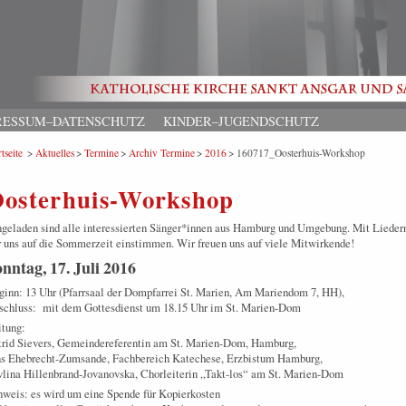
RESSUM–DATENSCHUTZ
KINDER–JUGENDSCHUTZ
tseite
Aktuelles
Termine
Archiv Termine
2016
160717_Oosterhuis-Workshop
osterhuis-Workshop
geladen sind alle interessierten Sänger*innen aus Hamburg und Umgebung. Mit Lieder
 uns auf die Sommerzeit einstimmen. Wir freuen uns auf viele Mitwirkende!
nntag, 17. Juli 2016
inn: 13 Uhr (Pfarrsaal der Dompfarrei St. Marien, Am Mariendom 7, HH),
schluss: mit dem Gottesdienst um 18.15 Uhr im St. Marien-Dom
tung:
trid Sievers, Gemeindereferentin am St. Marien-Dom, Hamburg,
ns Ehebrecht-Zumsande, Fachbereich Katechese, Erzbistum Hamburg,
lina Hillenbrand-Jovanovska, Chorleiterin „Takt-los“ am St. Marien-Dom
weis: es wird um eine Spende für Kopierkosten