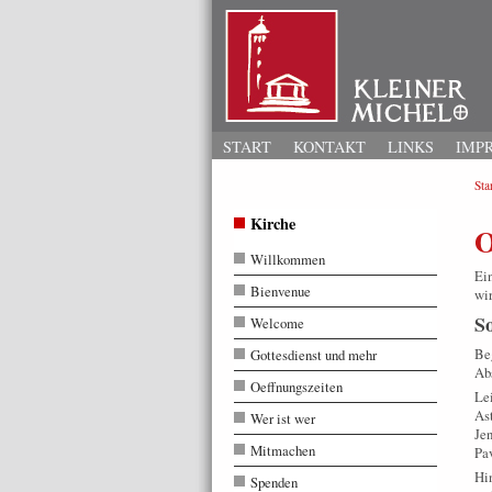
START
KONTAKT
LINKS
IMP
Star
Kirche
O
Willkommen
Ein
Bienvenue
wir
So
Welcome
Beg
Gottesdienst und mehr
Ab
Oeffnungszeiten
Lei
As
Wer ist wer
Je
Mitmachen
Pav
Hin
Spenden