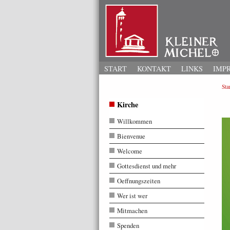
START
KONTAKT
LINKS
IMP
Star
Kirche
Willkommen
Bienvenue
Welcome
Gottesdienst und mehr
Oeffnungszeiten
Wer ist wer
Mitmachen
Spenden