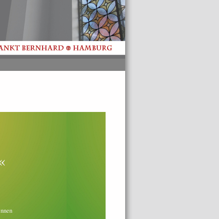
«
innen