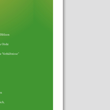
r Hölzen
a Oishi
e Verhältnisse"
um
äch,