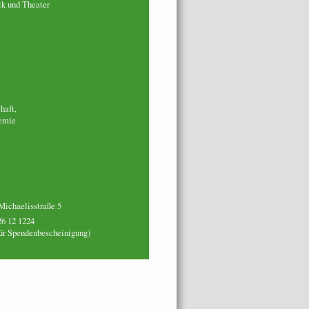
ik und Theater
haft,
demie
Michaelisstraße 5
6 12 1224
für Spendenbescheinigung)