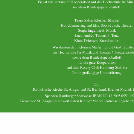
Privat initiiert und in Kooperation mit der Hochschule für Mus
und dem Bundesjugend -ballett
Team Salon Kleiner Michel
Ron Zimmering und Elsa-Sophie Jach, Theater
Sonja Engelhardt, Musik
Luca Andrea Tessarini, Tanz
Klaus Driessen, Koordination
Wir danken dem Kleinen Michel für die Gastfreundsc
der Hochschule für Musik und Theater / Theateraka
sowie dem Bundesjugendballett
für die gute Kooperation
und dem Rotary Club Hamburg-Steintor
für die großzügige Unterstützung.
Ort:
Katholische Kirche St. Ansgar und St. Bernhard. Kleiner Michel, 
Spenden Hamburger Sparkasse IBAN DE 18 2005 0550 122
Gemeinde St. Ansgar, Stichwort Salon Kleiner Michel (Adresse angeben 