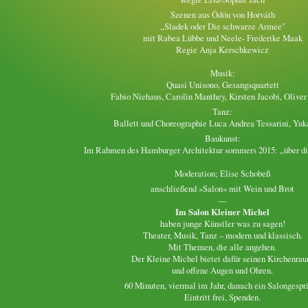
Szenen aus Ödön von Horváth
„Sladek oder Die schwarze Armee"
mit Rabea Lübbe und Neele- Frederike Maak
Regie Anja Kerschkewicz
Musik:
Quasi Unisono, Gesangsquartett
Fabio Niehaus, Carolin Manthey, Kirsten Jacobi, Olive
Tanz:
Ballett und Choreographie Luca Andrea Tessarini, Yuk
Baukunst:
Im Rahmen des Hamburger Architektur sommers 2015: „über di
Moderation; Elise Schobeß
anschließend »Salon« mit Wein und Brot
—
Im Salon Kleiner Michel
haben junge Künstler was zu sagen!
Theater, Musik, Tanz – modern und klassisch.
Mit Themen, die alle angehen.
Der Kleine Michel bietet dafür seinen Kirchenra
und offene Augen und Ohren.
60 Minuten, viermal im Jahr, danach ein Salongespr
Eintritt frei, Spenden.