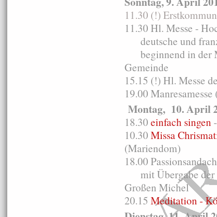
Sonntag, 9. April 20
11.30 (!) Erstkommun
11.30 Hl. Messe - Ho
deutsche und franzö
beginnend in der Mi
Gemeinde
15.15 (!) Hl. Messe 
19.00 Manresamesse (
Montag, 10. April 
18.30
einfach singen
-
10.30
Missa Chrismat
(Mariendom)
18.00 Passionsandacht
mit Übergabe der Os
Großen Michel
20.15
Meditation - K
Dienstag, 11. April 