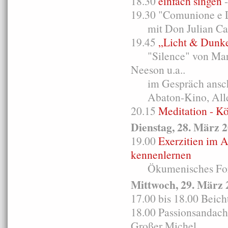
18.30
einfach singen
-
19.30 "Comunione e L
mit Don Julian Carr
19.45
„Licht & Dunke
"Silence" von Marti
Neeson u.a..
im Gespräch anschli
Abaton-Kino, Allen
20.15
Meditation - K
Dienstag, 28. März 
19.00
Exerzitien im A
kennenlernen
Ökumenisches For
Mittwoch, 29. März 
17.00 bis 18.00 Beic
18.00 Passionsandacht
Großer Michel