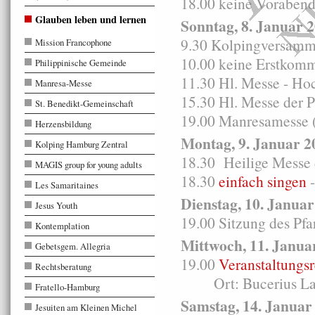
18.00 keine Vorabend
Glauben leben und lernen
Sonntag, 8. Januar 
9.30 Kolpingversam
Mission Francophone
10.00 keine Erstkomm
Philippinische Gemeinde
11.30 Hl. Messe - Ho
Manresa-Messe
15.30 Hl. Messe der 
St. Benedikt-Gemeinschaft
19.00 Manresamesse (
Herzensbildung
Montag, 9. Januar 2
Kolping Hamburg Zentral
18.30 Heilige Messe 
MAGIS group for young adults
18.30
einfach singen
-
Les Samaritaines
Dienstag, 10. Janua
Jesus Youth
19.00 Sitzung des Pfa
Kontemplation
Mittwoch, 11. Janua
Gebetsgem. Allegria
19.00
Veranstaltungs
Rechtsberatung
Ort: Bucerius Law 
Fratello-Hamburg
Samstag, 14. Januar
Jesuiten am Kleinen Michel