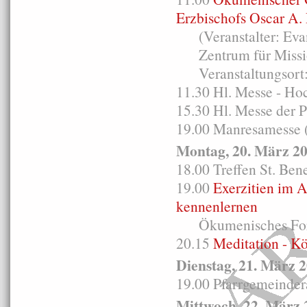
Erzbischofs Oscar A
(Veranstalter: Evang
Zentrum für Missio
Veranstaltungsort: 
11.30 Hl. Messe - Ho
15.30 Hl. Messe der 
19.00 Manresamesse (
Montag, 20. März 2
18.00 Treffen St. Ben
19.00
Exerzitien im A
kennenlernen
Ökumenisches For
20.15
Meditation - K
Dienstag, 21. März 
19.00 Pfarrgemeinder
Mittwoch, 22. März 