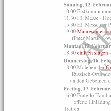
Sonntag, 12. Februa
10.00 Erstkommunion
11.30 Hl. Messe - Ho
15.30 Hl. Messe der 
19.00
Manresamesse m
(Pater Martin Löwe
Montag, 13. Februar
18.30
einfach singen
-
Donnerstag, 16. Feb
18.00 Moleben der
Ge
Russisch-Orthodoxe 
an den Gebeinen des
Freitag, 17. Februar
16.00 Fratello Hambu
offene Einladung z
Treffen