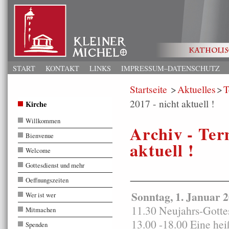
START
KONTAKT
LINKS
IMPRESSUM–DATENSCHUTZ
Startseite
Aktuelles
T
2017 - nicht aktuell !
Kirche
Willkommen
Archiv - Ter
Bienvenue
aktuell !
Welcome
Gottesdienst und mehr
Oeffnungszeiten
Sonntag, 1. Januar 
Wer ist wer
11.30 Neujahrs-Gottes
Mitmachen
13.00 -18.00 Eine he
Spenden