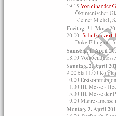
19.15
Von einander G
Ökumenischer Glaub
Kleiner Michel, S
Freitag, 31. März 20
20.00
Schulkonzert 
Duke Ellington, Sac
Samstag, 1. April 20
18.00 Vorabendmesse i
Sonntag, 2. April 20
9.00 bis 11.00 Kolpi
10.00 Erstkommunion
11.30 Hl. Messe - Ho
15.30 Hl. Messe der 
19.00 Manresamesse (
Montag, 3. April 20
18.00 Treffen St. Ben