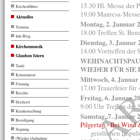
15.30 Hl. Messe der 
Kirchenführer
19.00 Manresa-Messe 
Aktuelles
Montag, 2. Jamuar 
Termine
18.00 Treffen St. Ben
Info Blog
Dienstag, 3. Januar 
Kirchenmusik
14.00 Vortreffen der 
Glauben feiern
WEIHNACHTSPAUS
Taufe
WIEDER FÜR SIE 
Kommunion
Mittwoch, 4. Januar
Firmung
17.00 Trauerfeier für
Beichte
Freitag, 6. Januar 2
Hochzeit
9.00 Uhr Treffen der 
Krankensalbung
Samstag, 7. Januar 
Beerdigung
Pilgertag - Bei Wind 
Segnung
geistlichen Impul
(Wieder-)Aufnahme