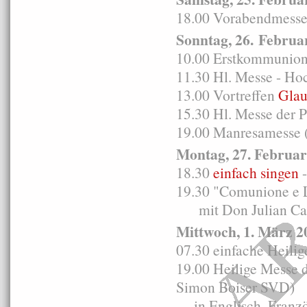
18.00 Vorabendmesse 
Sonntag, 26. Februa
10.00 Erstkommunion
11.30 Hl. Messe - Ho
13.00 Vortreffen
Glau
15.30 Hl. Messe der 
19.00 Manresamesse (
Montag, 27. Februar
18.30
einfach singen
-
19.30 "Comunione e L
mit Don Julian Carr
Mittwoch, 1. März 2
07.30 einfache Heili
19.00 Heilige Messe
Simon Boiser SVD)
in Englisch, Französ