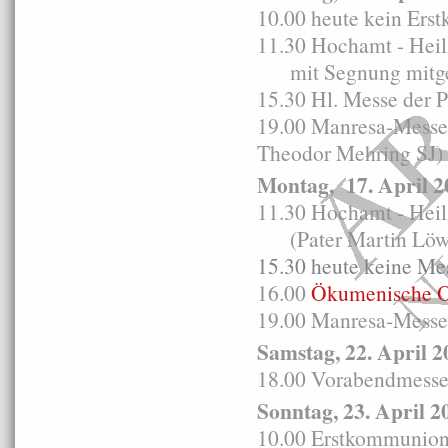
10.00 heute kein Ers
11.30 Hochamt - Heil
mit Segnung mitgeb
15.30 Hl. Messe der 
19.00 Manresa-Messe 
Theodor Mehring SJ)
Montag, 17. April 2
11.30 Hochamt - Heil
(Pater Martin Löwen
15.30 heute keine Me
16.00
Ökumenische Os
19.00 Manresa-Messe 
Samstag, 22. April 2
18.00 Vorabendmesse i
Sonntag, 23. April 2
10.00 Erstkommunion