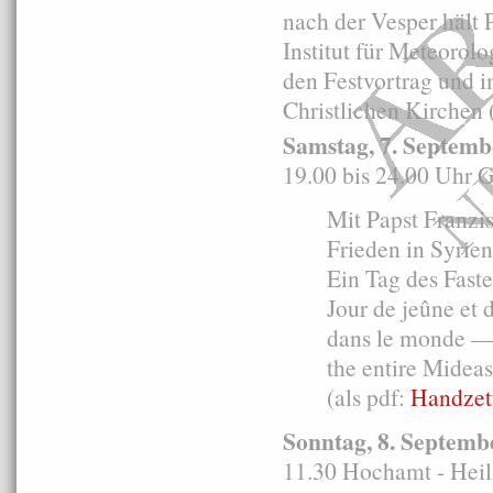
nach der Vesper hält 
Institut für Meteorolo
den Festvortrag und i
Christlichen Kirchen
Samstag, 7. Septemb
19.00 bis 24.00 Uhr 
Mit Papst Franzis
Frieden in Syrie
Ein Tag des Fast
Jour de jeûne et 
dans le monde — A
the entire Mideas
(als pdf:
Handzet
Sonntag, 8. Septemb
11.30 Hochamt - Heil