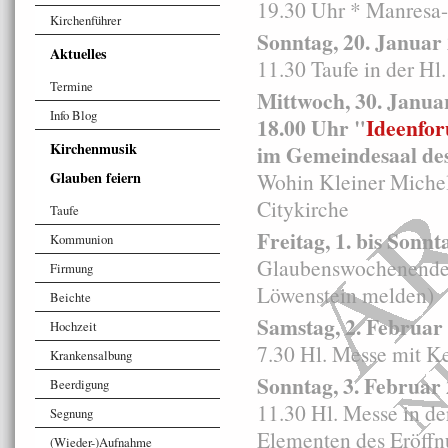
19.30 Uhr * Manresa
Kirchenführer
Sonntag, 20. Januar
Aktuelles
11.30 Taufe in der Hl
Termine
Mittwoch, 30. Janua
Info Blog
18.00 Uhr "
Ideenfor
Kirchenmusik
im Gemeindesaal des
Glauben feiern
Wohin Kleiner Michel
Citykirche
Taufe
Freitag, 1. bis Sonnt
Kommunion
Glaubenswochenende fü
Firmung
Löwenstein melden)
Beichte
Samstag, 2. Februar
Hochzeit
7.30 Hl. Messe mit K
Krankensalbung
Sonntag, 3. Februar 
Beerdigung
11.30 Hl. Messe in d
Segnung
Elementen des Eröffn
(Wieder-)Aufnahme