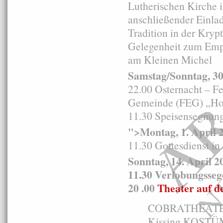
Lutherischen Kirche i
anschließender Einla
Tradition in der Kry
Gelegenheit zum Emp
am Kleinen Michel
Samstag/Sonntag, 30
22.00 Osternacht – Fe
Gemeinde (FEG) „Hols
11.30 Speisensegnung
">Montag, 1. April 
11.30 Gottesdienst i
Sonntag, 14. April 2
11.30 Verlobungsseg
20 .00
Theater auf de
COBRATHEATER.
Kissing KOSTÜM