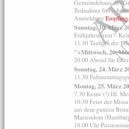
Gemeindehaus des G
Teilnahme frei – bitt
Anmeldung
Empfang
Sonntag, 10. März
2
Frühjahrsferien – Ke
11.30 Taufe in der Hl
">Mittwoch, 20. Mä
20.00 Abend für Elte
Sonntag, 24. März 2
11.30 Palmsonntagsgo
Montag, 25. März 2
7.30 Keine (!) Hl. Me
10.30 Feier der Missa
aus dem ganzen Bistu
Mariendom (Hamburg
18.00 Uhr Passionsan