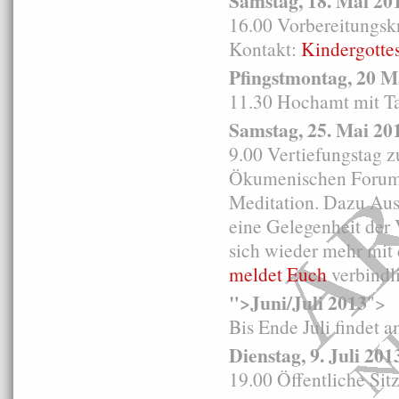
Samstag, 18. Mai 20
16.00 Vorbereitungskr
Kontakt:
Kindergotte
Pfingstmontag, 20 M
11.30 Hochamt mit T
Samstag, 25. Mai 20
9.00 Vertiefungstag z
Ökumenischen Forums.
Meditation. Dazu Aus
eine Gelegenheit der 
sich wieder mehr mit
meldet Euch
verbindli
">Juni/Juli 2013
">
Bis Ende Juli findet 
Dienstag, 9. Juli 201
19.00 Öffentliche Sit