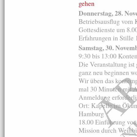
gehen
Donnerstag, 28. No
Betriebsausflug vom 
Gottesdienste um 8.0
Erfahrungen in Stille 
Samstag, 30. Novem
9:30 bis 13:00 Konte
Die Veranstaltung ist
ganz neu beginnen wo
Wir üben das kontempl
mal 30 Minuten mit A
Anmeldung erforderli
Ort: Kapelle im Ökum
Hamburg
18.00 Einführung von 
Mission durch Weihbi