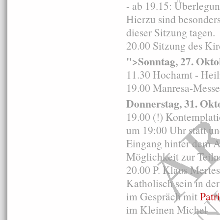
- ab 19.15: Überlegu
Hierzu sind besonders
dieser Sitzung tagen.
20.00 Sitzung des Ki
">Sonntag, 27. Okto
11.30 Hochamt - Heil
19.00 Manresa-Messe 
Donnerstag, 31. Okt
19.00 (!) Kontemplat
um 19:00 Uhr statt un
Eingang hinter dem Al
Möglichkeit zur Teil
20.00 P. Klaus Mertes
Katholisch sein in der
im Gespräch mit
Patr
im Kleinen Michel