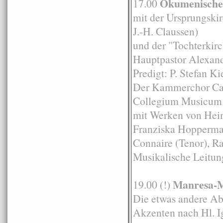
Ökumenische 
17.00
mit der Ursprungskir
J.-H. Claussen)
und der "Tochterkirc
Hauptpastor Alexand
Predigt: P. Stefan Ki
Der Kammerchor Can
Collegium Musicu
mit Werken von Hein
Franziska Hopperman
Connaire (Tenor), Ra
Musikalische Leitu
Manresa-M
19.00 (!)
Die etwas andere Ab
Akzenten nach Hl. I