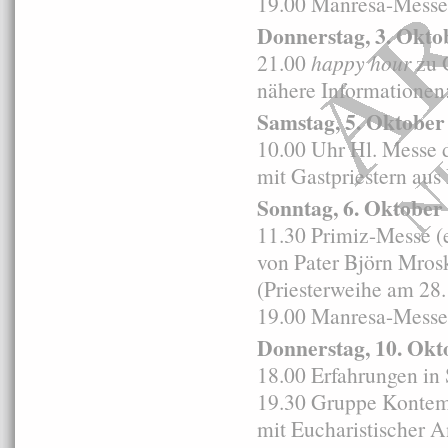
19.00 Manresa-Messe 
Donnerstag, 3. Okto
21.00
happy hour
zu 
nähere Informationen
Samstag, 5. Oktober
10.00 Uhr Hl. Messe 
mit Gastpriestern au
Sonntag, 6. Oktober
11.30 Primiz-Messe (
von Pater Björn Mros
(Priesterweihe am 28
19.00 Manresa-Messe 
Donnerstag, 10. Okt
18.00 Erfahrungen in S
19.30 Gruppe Kontemp
mit Eucharistischer 