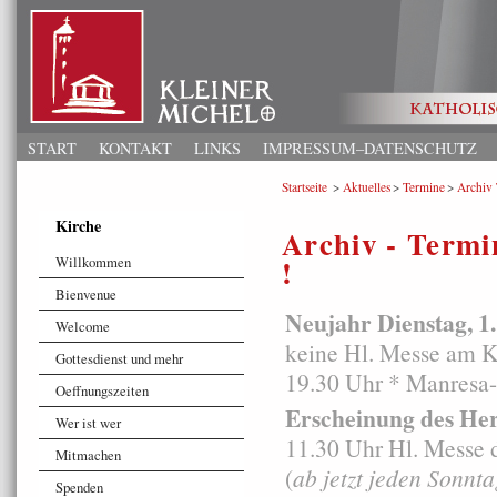
START
KONTAKT
LINKS
IMPRESSUM–DATENSCHUTZ
Startseite
Aktuelles
Termine
Archiv
Kirche
Archiv - Termin
!
Willkommen
Bienvenue
Neujahr Dienstag, 1
Welcome
keine Hl. Messe am K
Gottesdienst und mehr
19.30 Uhr * Manresa
Oeffnungszeiten
Erscheinung des Her
Wer ist wer
11.30 Uhr Hl. Messe
Mitmachen
(
ab jetzt jeden Sonnt
Spenden