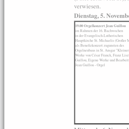
verwiesen.
Dienstag, 5. Novemb
19.00 Orgelkonzert Jean Guillou
im Rahmen der 16. Bachwochen
in der Evangelisch-Lutherischen
Hauptkirche St. Michaelis (Großer 
als Benefizkonzert zugunsten des
Orgelneubaus in St. Ansgar "Kleine
Werke von César Franck, Franz Liszt
Guillou, Eigene Werke und Bearbei
Jean Guillou - Orgel