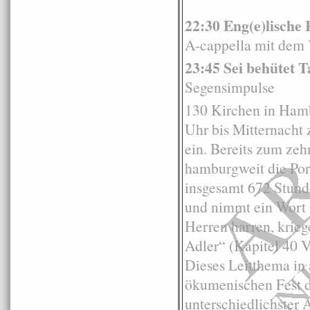
22:30 Eng(e)lische
A-cappella mit dem
23:45 Sei behütet 
Segensimpulse
130 Kirchen in Ham
Uhr bis Mitternacht
ein. Bereits zum zeh
hamburgweit die Por
insgesamt 672 Stund
und nimmt ein Wort 
Herren harren, krieg
Adler“ (Kapitel 40 V
Dieses Leitthema in 
ökumenischen Fest 
unterschiedlichster 