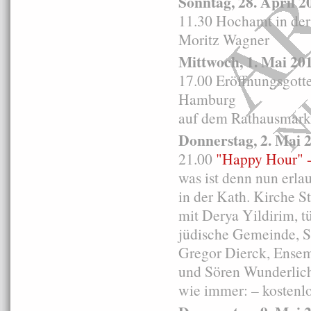
Sonntag, 28. April 2
11.30 Hochamt in der
Moritz Wagner
Mittwoch, 1. Mai 20
17.00 Eröffnungsgott
Hamburg
auf dem Rathausmarkt
Donnerstag, 2. Mai 
21.00
"Happy Hour" -
was ist denn nun erla
in der Kath. Kirche St
mit Derya Yildirim, t
jüdische Gemeinde, 
Gregor Dierck, Ensem
und Sören Wunderlich
wie immer: – kostenlo