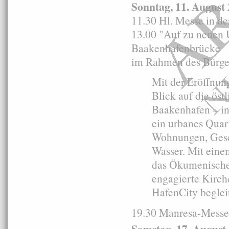
Sonntag, 11. August
11.30 Hl. Messe in d
13.00 "Auf zu neuen 
Baakenhafenbrücke
im Rahmen des Bürger
Mit der Eröffnun
Blick auf die öst
Baakenhafen – i
ein urbanes Quar
Wohnungen, Gesc
Wasser. Mit eine
das Ökumenische 
engagierte Kirche
HafenCity beglei
19.30 Manresa-Messe i
Samstag, 17. August