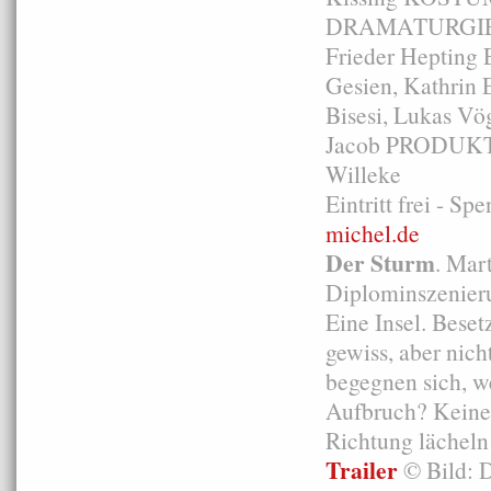
DRAMATURGIE J
Frieder Hepting
Gesien, Kathrin E
Bisesi, Lukas Vö
Jacob PRODUKTIO
Willeke
Eintritt frei - S
michel.de
Der Sturm
. Mar
Diplominszenier
Eine Insel. Besetz
gewiss, aber nic
begegnen sich, we
Aufbruch? Keine 
Richtung lächeln 
Trailer
© Bild: D