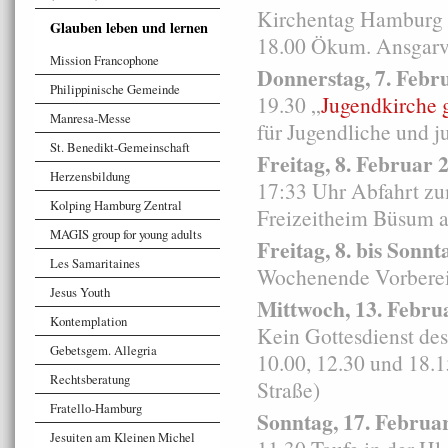
Kirchentag Hamburg 2
Glauben leben und lernen
18.00 Ökum. Ansgarve
Mission Francophone
Donnerstag, 7. Febr
Philippinische Gemeinde
19.30 „
Jugendkirche 
Manresa-Messe
für Jugendliche und j
St. Benedikt-Gemeinschaft
Freitag, 8. Februar 
Herzensbildung
17:33 Uhr Abfahrt z
Kolping Hamburg Zentral
Freizeitheim Büsum a
MAGIS group for young adults
Freitag, 8. bis Sonn
Les Samaritaines
Wochenende Vorberei
Jesus Youth
Mittwoch, 13. Febru
Kontemplation
Kein Gottesdienst de
Gebetsgem. Allegria
10.00, 12.30 und 18.
Rechtsberatung
Straße)
Fratello-Hamburg
Sonntag, 17. Februa
Jesuiten am Kleinen Michel