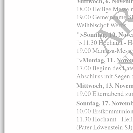
Mittwoch, 6. Novem
18.00 Heilige Messe 
19.00 Gemeinsame Sit
Weihbischof Werbs
">Sonntag, 10. Nov
">11.30 Hochamt - He
19.00 Manresa-Messe 
Montag, 11. Novem
">
17.00 Beginn des La
Abschluss mit Segen
Mittwoch, 13. Nove
19.00 Elternabend zu
Sonntag, 17. Novem
10.00 Erstkommunion 
11.30 Hochamt - Heil
(Pater Löwenstein SJ)