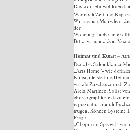
Das war sehr wohltuend, 
Wer noch Zeit und Kapazi
Wir suchen Menschen, die
der
Wohnungssuche unterstüt
Bitte gerne melden: Yasn
Heimat und Kunst – Ar
Der „14. Salon kleiner M
„Arts.Home“- wie definiere
Kunst, die sie ihre Heima
wir als Zuschauer und Zuh
Aleix Martinez, Solist vo
choreographierte dazu ein
repräsentiert durch Bücher
trugen. Können Systeme H
Frage.
„Chopin im Spiegel“ war e