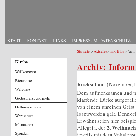
START
KONTAKT
LINKS
IMPRESSUM–DATENSCHUTZ
Startseite
Aktuelles
Info Blog
Archi
Kirche
Archiv: Inform
Willkommen
Bienvenue
Rückschau
(November, 
Welcome
Dem aufmerksamen und tre
Gottesdienst und mehr
klaffende Lücke aufgefall
von einem unreinen Geist 
Oeffnungszeiten
loszuwerden galt. Dennoch
Wer ist wer
Erwähnt seien hier beispi
Mitmachen
2. Weihnach
Allegria, der
Spenden
jeweils mit dem Vokalens