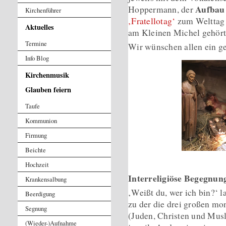
Aufbau
Hoppermann, der
Kirchenführer
‚Fratellotag‘
zum Welttag 
Aktuelles
am Kleinen Michel gehört
Termine
Wir wünschen allen ein g
Info Blog
Kirchenmusik
Glauben feiern
Taufe
Kommunion
Firmung
Beichte
Hochzeit
Interreligiöse Begegnu
Krankensalbung
‚Weißt du, wer ich bin?‘ 
Beerdigung
zu der die drei großen mo
Segnung
(Juden, Christen und Mus
(Wieder-)Aufnahme