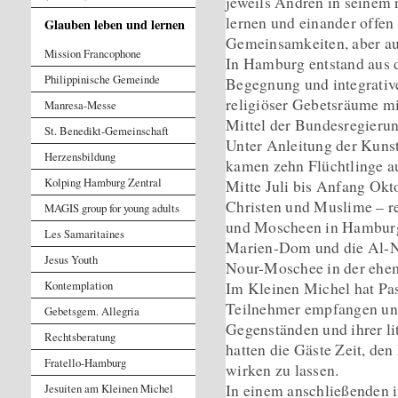
jeweils Andren in seinem 
lernen und einander offe
Glauben leben und lernen
Gemeinsamkeiten, aber au
Mission Francophone
In Hamburg entstand aus d
Philippinische Gemeinde
Begegnung und integrative
religiöser Gebetsräume mi
Manresa-Messe
Mittel der Bundesregierun
St. Benedikt-Gemeinschaft
Unter Anleitung der Kunst
Herzensbildung
kamen zehn Flüchtlinge a
Kolping Hamburg Zentral
Mitte Juli bis Anfang Okt
Christen und Muslime – r
MAGIS group for young adults
und Moscheen in Hamburg
Les Samaritaines
Marien-Dom und die Al-No
Jesus Youth
Nour-Moschee in der ehe
Kontemplation
Im Kleinen Michel hat Pas
Teilnehmer empfangen und
Gebetsgem. Allegria
Gegenständen und ihrer li
Rechtsberatung
hatten die Gäste Zeit, de
Fratello-Hamburg
wirken zu lassen.
In einem anschließenden i
Jesuiten am Kleinen Michel